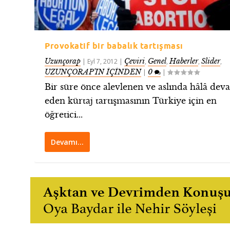
Provokatif bir babalık tartışması
Uzunçorap
Çeviri
Genel
Haberler
Slider
|
Eyl 7, 2012
|
,
,
,
,
UZUNÇORAP’IN İÇİNDEN
0
|
|
Bir süre önce alevlenen ve aslında hâlâ de
eden kürtaj tartışmasının Türkiye için en
öğretici...
Devamı…