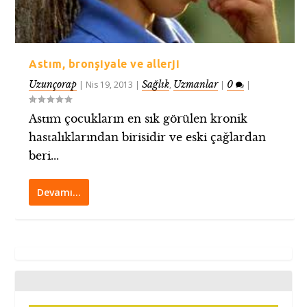
Astım, bronşiyale ve allerji
Uzunçorap
Sağlık
Uzmanlar
0
|
Nis 19, 2013
|
,
|
|
Astım çocukların en sık görülen kronik
hastalıklarından birisidir ve eski çağlardan
beri...
Devamı…