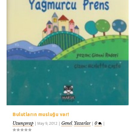
Bulutların musluğu var!
Uzunçorap
Genel
Yazarlar
0
|
May 9, 2012
|
,
|
|