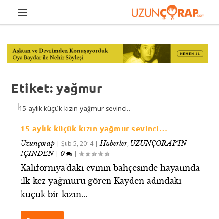
Etiket:
yağmur
15 aylık küçük kızın yağmur sevinci…
Uzunçorap
Haberler
UZUNÇORAP’IN
|
Şub 5, 2014
|
,
İÇİNDEN
0
|
|
Kaliforniya’daki evinin bahçesinde hayatında
ilk kez yağmuru gören Kayden adındaki
küçük bir kızın...