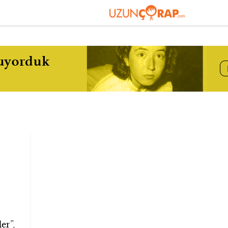
,
er”,