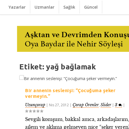
Yazarlar
Uzmanlar
Sağlık
Güncel
Etiket:
yağ bağlamak
Bir annenin seslenişi: “Çocuğuma şeker
vermeyin.”
Uzunçorap
Çorap Örenler
Slider
3
|
Nis 27, 2012
|
,
|
|
Sevgili komşum, bakkal amca, arkadaşlarım
ailem ve aklıma gelmeyen nice “şeker verenl