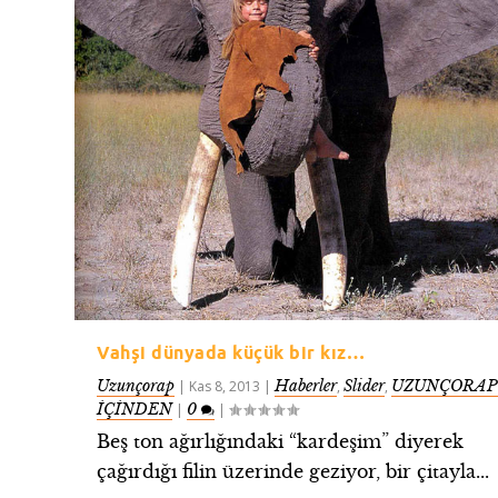
Vahşi dünyada küçük bir kız…
Uzunçorap
Haberler
Slider
UZUNÇORAP
|
Kas 8, 2013
|
,
,
İÇİNDEN
0
|
|
Beş ton ağırlığındaki “kardeşim” diyerek
çağırdığı filin üzerinde geziyor, bir çitayla...