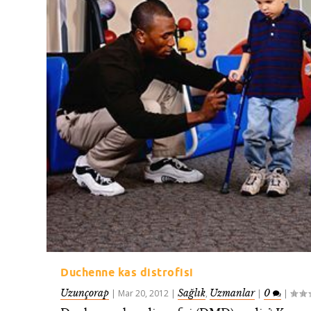
Duchenne kas distrofisi
Uzunçorap
Sağlık
Uzmanlar
0
|
Mar 20, 2012
|
,
|
|