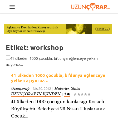
Etiket:
workshop
41 ülkeden 1000 çocukla, bi’dünya eğlenceye
yelken açıyoruz…
Uzunçorap
Haberler
Slider
|
Nis 20, 2012
|
,
,
UZUNÇORAP’IN İÇİNDEN
4
|
|
41 ülkeden 1000 çocuğun katılacağı Kocaeli
Büyükşehir Belediyesi 23 Nisan Uluslararası
Çocuk...