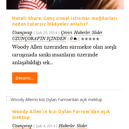
Natali Shure: Genç cinsel istismar mağdurları
neden tutarsız hikâyeler anlatır?
Uzunçorap
Çeviri
Haberler
Slider
|
Şub 20, 2014
|
,
,
,
UZUNÇORAP’IN İÇİNDEN
0
|
|
Woody Allen üzerinden sürmekte olan ateşli
tartışmada sanki insanların üzerinde
anlaşabildiği tek...
Devamı…
Woody Allen’ın kızı Dylan Farrow’dan açık
mektup
Uzunçorap
Haberler
Slider
|
Şub 4, 2014
|
,
,