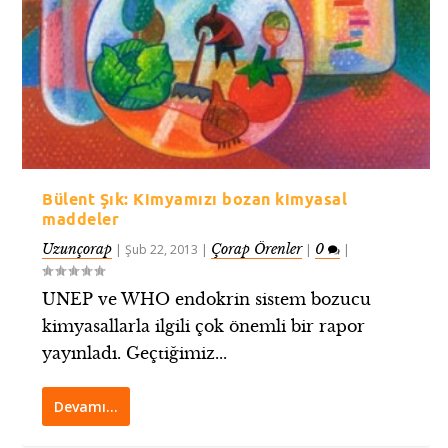
Bülent Şık: Kimyamızı bozan kimyasal
maddeler
Uzunçorap
Çorap Örenler
0
|
Şub 22, 2013
|
|
|
UNEP ve WHO endokrin sistem bozucu
kimyasallarla ilgili çok önemli bir rapor
yayınladı. Geçtiğimiz...
Devamı…