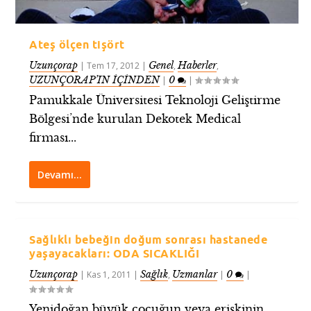
Ateş ölçen tişört
Uzunçorap
Genel
Haberler
|
Tem 17, 2012
|
,
,
UZUNÇORAP’IN İÇİNDEN
0
|
|
Pamukkale Üniversitesi Teknoloji Geliştirme
Bölgesi’nde kurulan Dekotek Medical
firması...
Devamı…
Sağlıklı bebeğin doğum sonrası hastanede
yaşayacakları: ODA SICAKLIĞI
Uzunçorap
Sağlık
Uzmanlar
0
|
Kas 1, 2011
|
,
|
|
Yenidoğan büyük çocuğun veya erişkinin