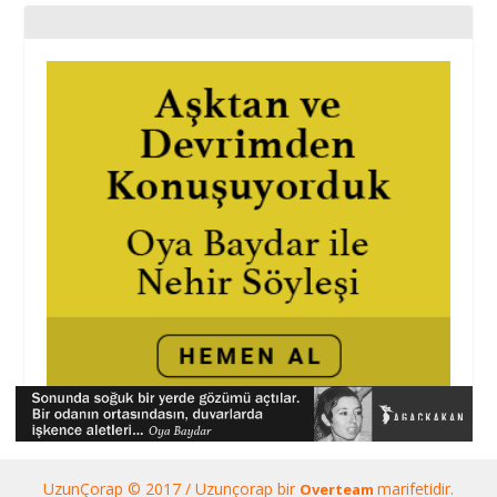
UzunÇorap © 2017 / Uzunçorap bir
marifetidir.
Overteam