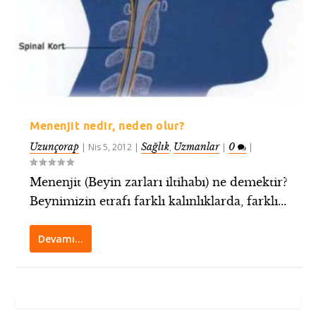
Menenjit nedir, neden olur?
Uzunçorap
Sağlık
Uzmanlar
0
|
Nis 5, 2012
|
,
|
|
Menenjit (Beyin zarları iltihabı) ne demektir?
Beynimizin etrafı farklı kalınlıklarda, farklı...
Devamı…