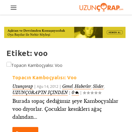
Etiket:
voo
Topacın Kamboçyalısı: Voo
Uzunçorap
Genel
Haberler
Slider
|
Ağu 14, 2012
|
,
,
,
UZUNÇORAP’IN İÇİNDEN
0
|
|
Burada topaç dediğimiz şeye Kamboçyalılar
voo diyorlar. Çocuklar kestikleri ağaç
dalından...