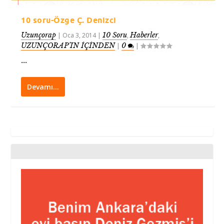
10 soru-Özge Ç. Denizci
Uzunçorap
10 Soru
Haberler
|
Oca 3, 2014
|
,
,
UZUNÇORAP’IN İÇİNDEN
0
|
|
...
Devamı…