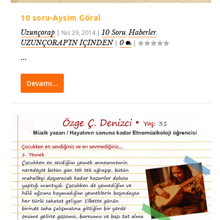
10 soru-Aysim Göral
Uzunçorap
10 Soru
Haberler
|
Nis 29, 2014
|
,
,
UZUNÇORAP’IN İÇİNDEN
0
|
|
...
Devamı…