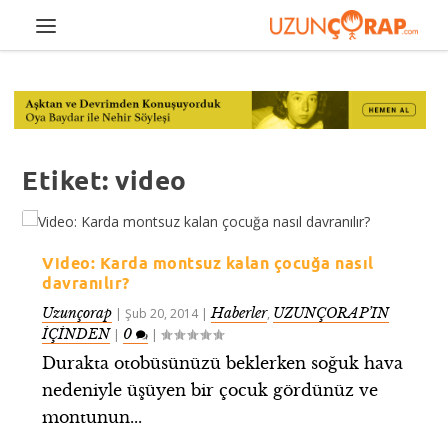
Etiket:
video
Video: Karda montsuz kalan çocuğa nasıl
davranılır?
Uzunçorap
Haberler
UZUNÇORAP’IN
|
Şub 20, 2014
|
,
İÇİNDEN
0
|
|
Durakta otobüsünüzü beklerken soğuk hava
nedeniyle üşüyen bir çocuk gördünüz ve
montunun...