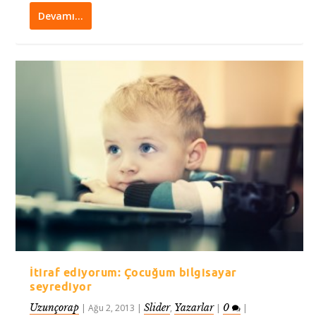
Devamı…
İtiraf ediyorum: Çocuğum bilgisayar
seyrediyor
Uzunçorap
Slider
Yazarlar
0
|
Ağu 2, 2013
|
,
|
|