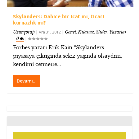
Skylanders: Dahice bir icat mı, ticari
kurnazlık mı?
Uzunçorap
Genel
Kılavuz
Slider
Yazarlar
|
Ara 31, 2012
|
,
,
,
0
|
|
Forbes yazarı Erik Kain “Skylanders
piyasaya çıktığında sekiz yaşında olsaydım,
kendimi cennette...
Devamı…