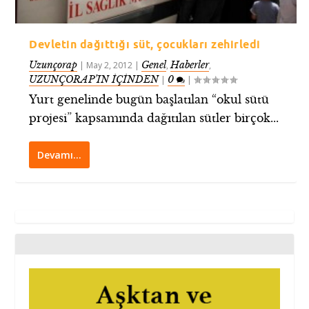
Devletin dağıttığı süt, çocukları zehirledi
Uzunçorap
Genel
Haberler
|
May 2, 2012
|
,
,
UZUNÇORAP’IN İÇİNDEN
0
|
|
Yurt genelinde bugün başlatılan “okul sütü
projesi” kapsamında dağıtılan sütler birçok...
Devamı…