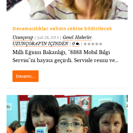
Devamsızlıklar velinin cebine bildirilecek
Uzunçorap
Genel
Haberler
|
Şub 28, 2013
|
,
,
UZUNÇORAP’IN İÇİNDEN
0
|
|
Milli Eğitim Bakanlığı, ”8383 Mobil Bilgi
Servisi”ni hayata geçirdi. Servisle resmi ve...
Devamı…