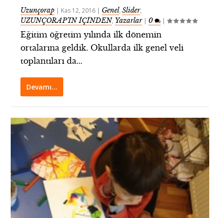
Uzunçorap
Genel
Slider
|
Kas 12, 2016
|
,
,
UZUNÇORAP’IN İÇİNDEN
Yazarlar
0
,
|
|
Eğitim öğretim yılında ilk dönemin
ortalarına geldik. Okullarda ilk genel veli
toplantıları da...
Devamı…