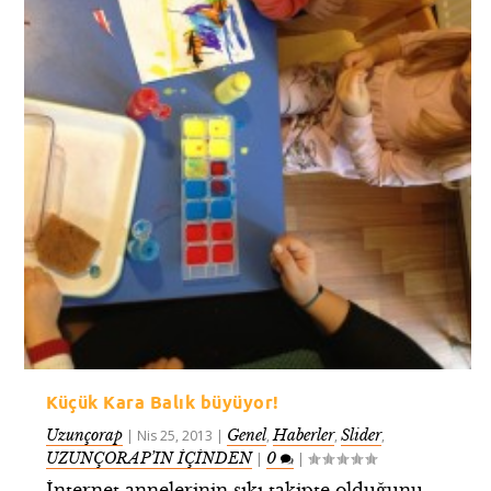
Küçük Kara Balık büyüyor!
Uzunçorap
Genel
Haberler
Slider
|
Nis 25, 2013
|
,
,
,
UZUNÇORAP’IN İÇİNDEN
0
|
|
İnternet annelerinin sıkı takipte olduğunu