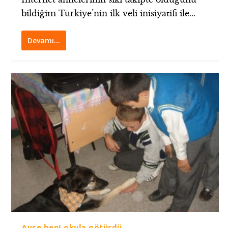
bildiğim Türkiye’nin ilk veli inisiyatifi ile...
Devamı…
Ayşe beni okula götürdü