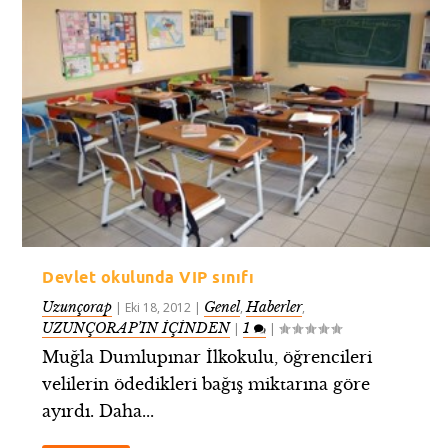
Devlet okulunda VIP sınıfı
Uzunçorap
Genel
Haberler
|
Eki 18, 2012
|
,
,
UZUNÇORAP’IN İÇİNDEN
1
|
|
Muğla Dumlupınar İlkokulu, öğrencileri
velilerin ödedikleri bağış miktarına göre
ayırdı. Daha...