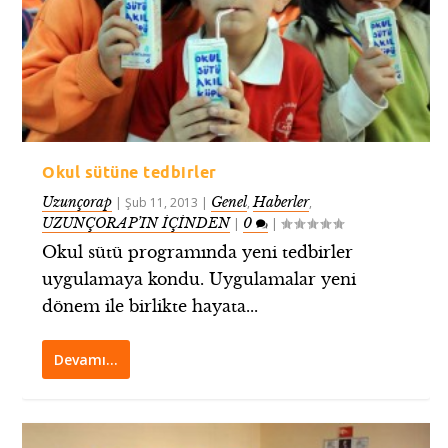
Okul sütüne tedbirler
Uzunçorap
Genel
Haberler
|
Şub 11, 2013
|
,
,
UZUNÇORAP’IN İÇİNDEN
0
|
|
Okul sütü programında yeni tedbirler
uygulamaya kondu. Uygulamalar yeni
dönem ile birlikte hayata...
Devamı…