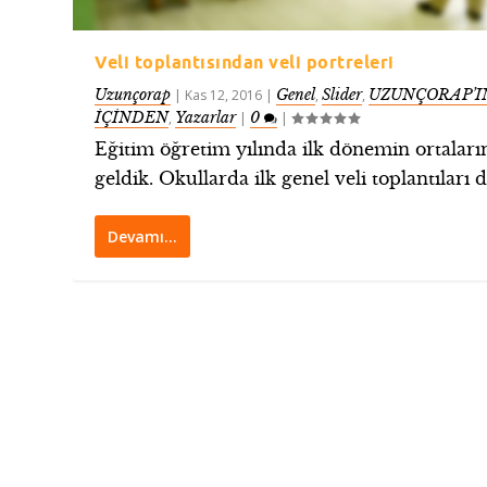
Veli toplantısından veli portreleri
Uzunçorap
Genel
Slider
UZUNÇORAP’I
|
Kas 12, 2016
|
,
,
İÇİNDEN
Yazarlar
0
,
|
|
Eğitim öğretim yılında ilk dönemin ortaları
geldik. Okullarda ilk genel veli toplantıları da
Devamı…