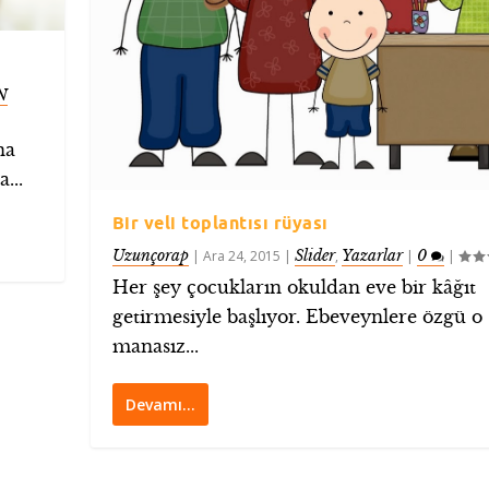
N
na
...
Bir veli toplantısı rüyası
Uzunçorap
Slider
Yazarlar
0
|
Ara 24, 2015
|
,
|
|
Her şey çocukların okuldan eve bir kâğıt
getirmesiyle başlıyor. Ebeveynlere özgü o
manasız...
Devamı…