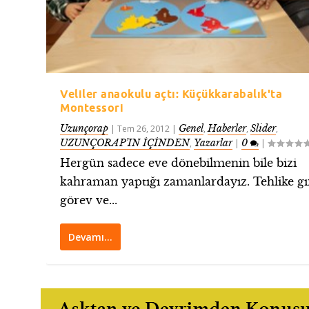
Veliler anaokulu açtı: Küçükkarabalık'ta
Montessori
Uzunçorap
Genel
Haberler
Slider
|
Tem 26, 2012
|
,
,
,
UZUNÇORAP’IN İÇİNDEN
Yazarlar
0
,
|
|
Hergün sadece eve dönebilmenin bile bizi
kahraman yaptığı zamanlardayız. Tehlike gır
görev ve...
Devamı…