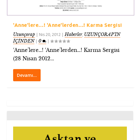
'Anne'lere…! 'Anne'lerden…! Karma Sergisi
Uzunçorap
Haberler
UZUNÇORAP’IN
|
Nis 20, 2012
|
,
İÇİNDEN
0
|
|
‘Anne’lere…! ‘Anne’lerden…! Karma Sergisi
(28 Nisan 2012...
Devamı…