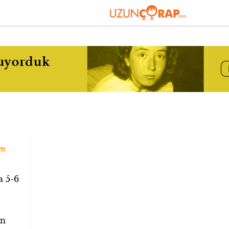
im
a 5-6
ın