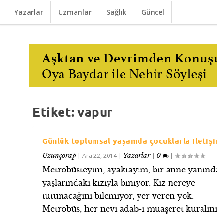
Yazarlar
Uzmanlar
Sağlık
Güncel
Etiket:
vapur
Günlük toplumsal yaşamda çocuklarla iletiş
Uzunçorap
Yazarlar
0
|
Ara 22, 2014
|
|
|
Metrobüsteyim, ayaktayım, bir anne yanınd
yaşlarındaki kızıyla biniyor. Kız nereye
tutunacağını bilemiyor, yer veren yok.
Metrobüs, her nevi adab-ı muaşeret kuralın