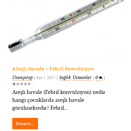
Ateşli Havale – Febril Konvülsiyon
Uzunçorap
Sağlık
Uzmanlar
0
|
Kas 1, 2011
|
,
|
|
Ateşli havale (Febril konvülziyon) nedir
hangi çocuklarda ateşli havale
görülmektedir? Febril...
Devamı…