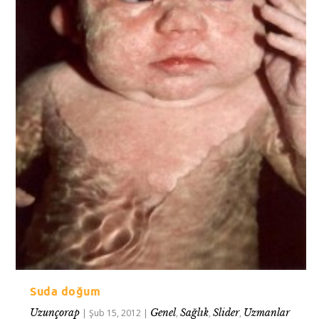
Suda doğum
Uzunçorap
Genel
Sağlık
Slider
Uzmanlar
|
Şub 15, 2012
|
,
,
,