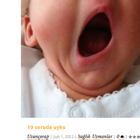
10 soruda uyku
Uzunçorap
Sağlık
Uzmanlar
0
|
Şub 1, 2012
|
,
|
|