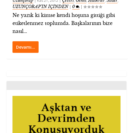
Uzunçorap
Çeviri
Genel
Haberler
Slider
|
Kas 21, 2012
|
,
,
,
,
UZUNÇORAP’IN İÇİNDEN
0
|
|
Ne yazık ki kimse kendi hoşuna gittiği gibi
etiketlenmez toplumda. Başkalarının bize
nasıl...
Devamı…