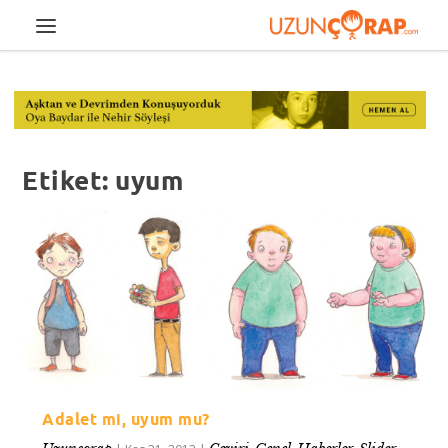
Etiket:
uyum
Adalet mi, uyum mu?