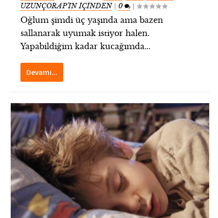
UZUNÇORAP’IN İÇİNDEN
0
|
|
Oğlum şimdi üç yaşında ama bazen
sallanarak uyumak istiyor halen.
Yapabildiğim kadar kucağımda...
Devamı…