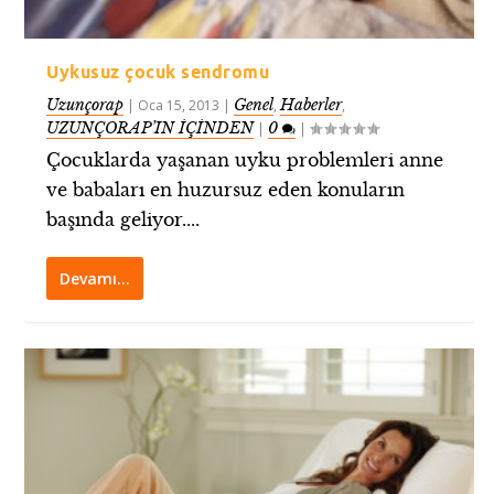
Uykusuz çocuk sendromu
Uzunçorap
Genel
Haberler
|
Oca 15, 2013
|
,
,
UZUNÇORAP’IN İÇİNDEN
0
|
|
Çocuklarda yaşanan uyku problemleri anne
ve babaları en huzursuz eden konuların
başında geliyor....
Devamı…