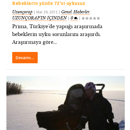
Bebeklerin yüzde 72'si uykusuz
Uzunçorap
Genel
Haberler
|
Mar 29, 2013
|
,
,
UZUNÇORAP’IN İÇİNDEN
0
|
|
Prima, Türkiye’de yaptığı araştırmada
bebeklerin uyku sorunlarını araştırdı.
Araştırmaya göre...
Devamı…