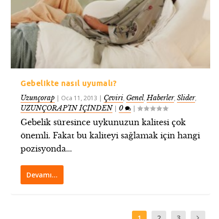
Gebelikte nasıl uyumalı?
Uzunçorap
Çeviri
Genel
Haberler
Slider
|
Oca 11, 2013
|
,
,
,
,
UZUNÇORAP’IN İÇİNDEN
0
|
|
Gebelik süresince uykunuzun kalitesi çok
önemli. Fakat bu kaliteyi sağlamak için hangi
pozisyonda...
Devamı…
1
2
3