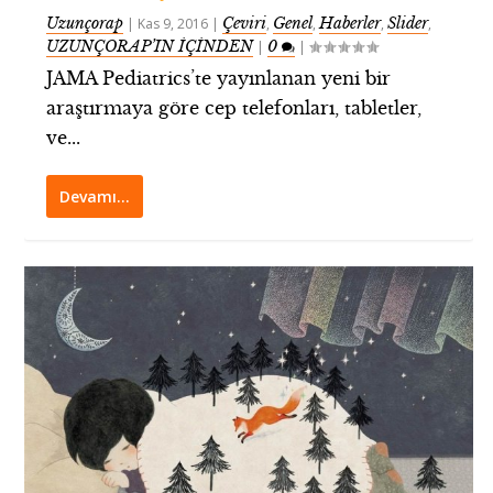
Uzunçorap
Çeviri
Genel
Haberler
Slider
|
Kas 9, 2016
|
,
,
,
,
UZUNÇORAP’IN İÇİNDEN
0
|
|
JAMA Pediatrics’te yayınlanan yeni bir
araştırmaya göre cep telefonları, tabletler,
ve...
Devamı…