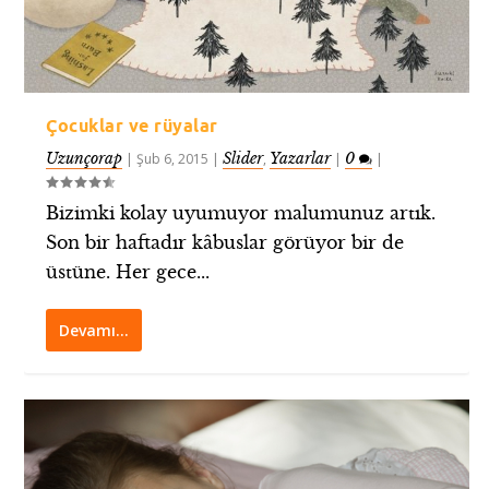
Çocuklar ve rüyalar
Uzunçorap
Slider
Yazarlar
0
|
Şub 6, 2015
|
,
|
|
Bizimki kolay uyumuyor malumunuz artık.
Son bir haftadır kâbuslar görüyor bir de
üstüne. Her gece...
Devamı…