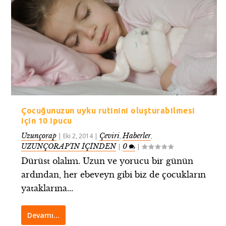
Çocuğunuzun uyku rutinini oluşturabilmesi
için 10 ipucu
Uzunçorap
Çeviri
Haberler
|
Eki 2, 2014
|
,
,
UZUNÇORAP’IN İÇİNDEN
0
|
|
Dürüst olalım. Uzun ve yorucu bir günün
ardından, her ebeveyn gibi biz de çocukların
yataklarına...
Devamı…