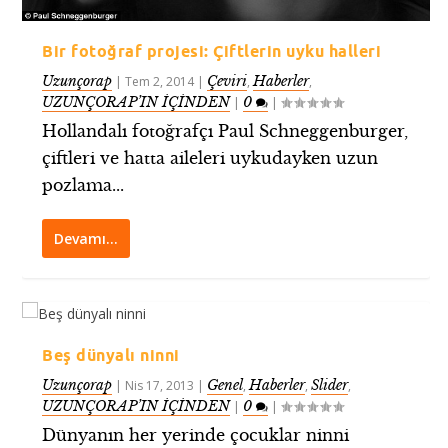
Bir fotoğraf projesi: Çiftlerin uyku halleri
Uzunçorap
Çeviri
Haberler
|
Tem 2, 2014
|
,
,
UZUNÇORAP’IN İÇİNDEN
0
|
|
Hollandalı fotoğrafçı Paul Schneggenburger,
çiftleri ve hatta aileleri uykudayken uzun
pozlama...
Devamı…
Beş dünyalı ninni
Uzunçorap
Genel
Haberler
Slider
|
Nis 17, 2013
|
,
,
,
UZUNÇORAP’IN İÇİNDEN
0
|
|
Dünyanın her yerinde çocuklar ninni