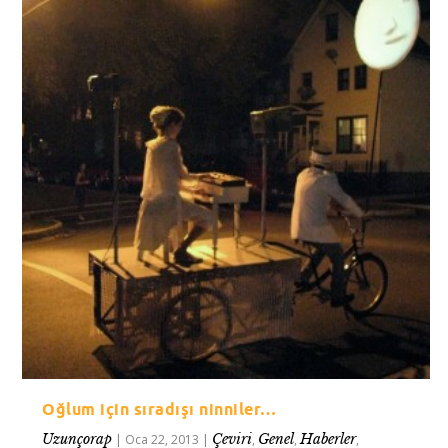
Oğlum için sıradışı ninniler…
Uzunçorap
Çeviri
Genel
Haberler
|
Oca 22, 2013
|
,
,
,