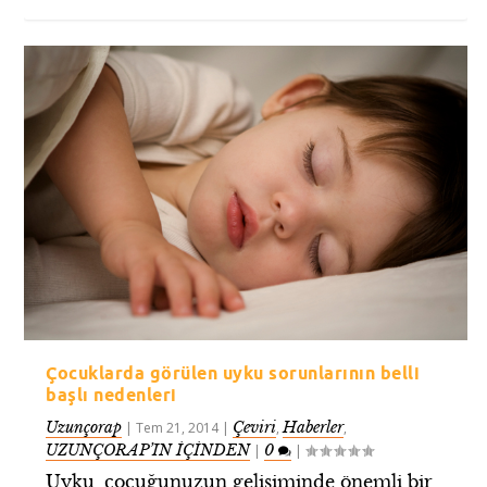
Çocuklarda görülen uyku sorunlarının belli
başlı nedenleri
Uzunçorap
Çeviri
Haberler
|
Tem 21, 2014
|
,
,
UZUNÇORAP’IN İÇİNDEN
0
|
|
Uyku, çocuğunuzun gelişiminde önemli bir