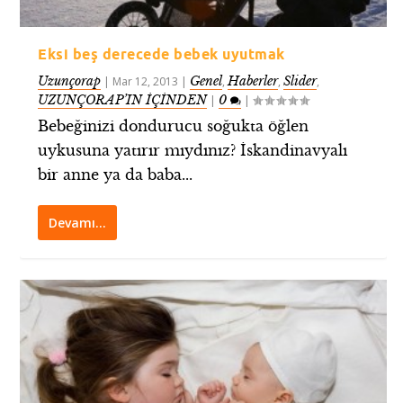
Eksi beş derecede bebek uyutmak
Uzunçorap
Genel
Haberler
Slider
|
Mar 12, 2013
|
,
,
,
UZUNÇORAP’IN İÇİNDEN
0
|
|
Bebeğinizi dondurucu soğukta öğlen
uykusuna yatırır mıydınız? İskandinavyalı
bir anne ya da baba...
Devamı…