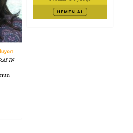
luyor!
AP’IN
unun