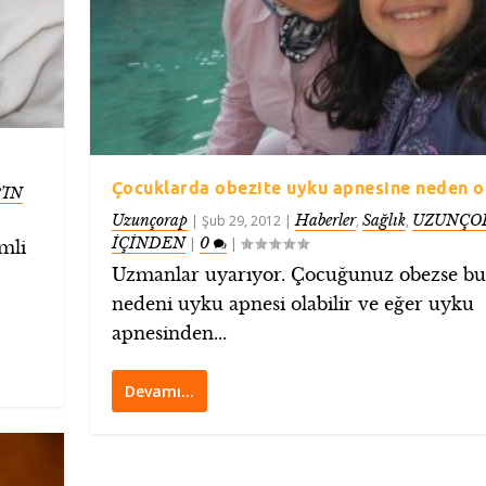
Çocuklarda obezite uyku apnesine neden o
’IN
Uzunçorap
Haberler
Sağlık
UZUNÇOR
|
Şub 29, 2012
|
,
,
İÇİNDEN
0
|
|
mli
Uzmanlar uyarıyor. Çocuğunuz obezse b
nedeni uyku apnesi olabilir ve eğer uyku
apnesinden...
Devamı…