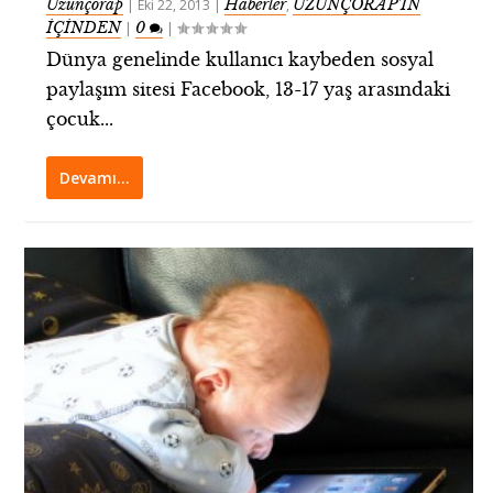
Uzunçorap
Haberler
UZUNÇORAP’IN
|
Eki 22, 2013
|
,
İÇİNDEN
0
|
|
Dünya genelinde kullanıcı kaybeden sosyal
paylaşım sitesi Facebook, 13-17 yaş arasındaki
çocuk...
Devamı…