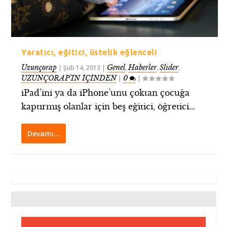
Yaratıcı, eğitici, üstelik eğlenceli
Uzunçorap
Genel
Haberler
Slider
|
Şub 14, 2013
|
,
,
,
UZUNÇORAP’IN İÇİNDEN
0
|
|
iPad’ini ya da iPhone’unu çoktan çocuğa
kaptırmış olanlar için beş eğitici, öğretici...
Devamı…