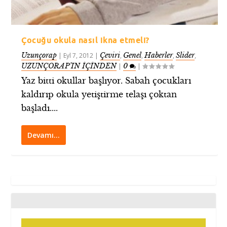
Çocuğu okula nasıl ikna etmeli?
Uzunçorap
Çeviri
Genel
Haberler
Slider
|
Eyl 7, 2012
|
,
,
,
,
UZUNÇORAP’IN İÇİNDEN
0
|
|
Yaz bitti okullar başlıyor. Sabah çocukları
kaldırıp okula yetiştirme telaşı çoktan
başladı....
Devamı…