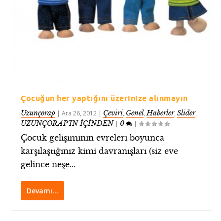
Çocuğun her yaptığını üzerinize alınmayın
Uzunçorap
Çeviri
Genel
Haberler
Slider
|
Ara 26, 2012
|
,
,
,
,
UZUNÇORAP’IN İÇİNDEN
0
|
|
Çocuk gelişiminin evreleri boyunca
karşılaştığınız kimi davranışları (siz eve
gelince neşe...
Devamı…