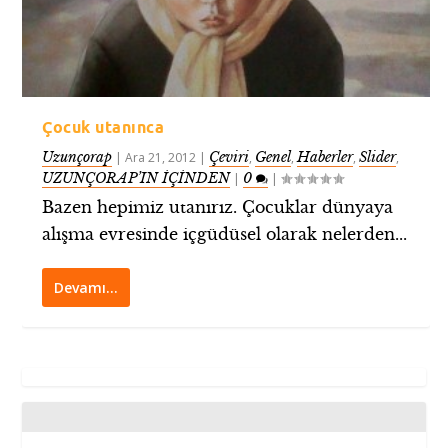
Çocuk utanınca
Uzunçorap
Çeviri
Genel
Haberler
Slider
|
Ara 21, 2012
|
,
,
,
,
UZUNÇORAP’IN İÇİNDEN
0
|
|
Bazen hepimiz utanırız. Çocuklar dünyaya
alışma evresinde içgüdüsel olarak nelerden...
Devamı…