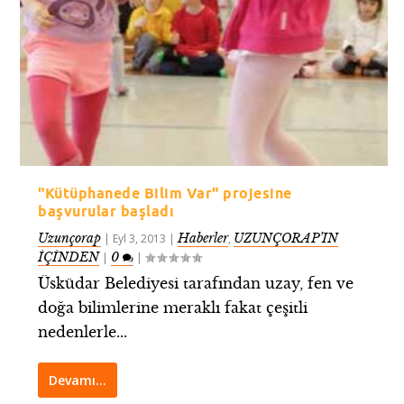
"Kütüphanede Bilim Var" projesine
başvurular başladı
Uzunçorap
Haberler
UZUNÇORAP’IN
|
Eyl 3, 2013
|
,
İÇİNDEN
0
|
|
Üsküdar Belediyesi tarafından uzay, fen ve
doğa bilimlerine meraklı fakat çeşitli
nedenlerle...
Devamı…