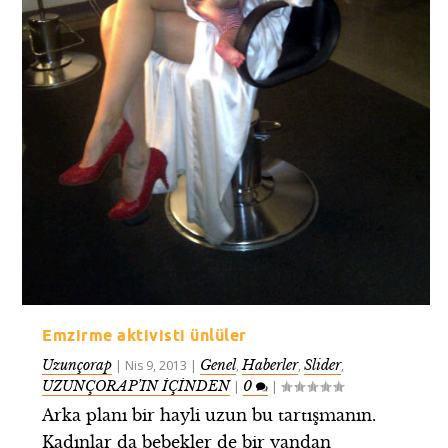
Emzirme aktivisti ünlüler
Uzunçorap
Genel
Haberler
Slider
|
Nis 9, 2013
|
,
,
,
UZUNÇORAP’IN İÇİNDEN
0
|
|
Arka planı bir hayli uzun bu tartışmanın.
Kadınlar da bebekler de bir yandan