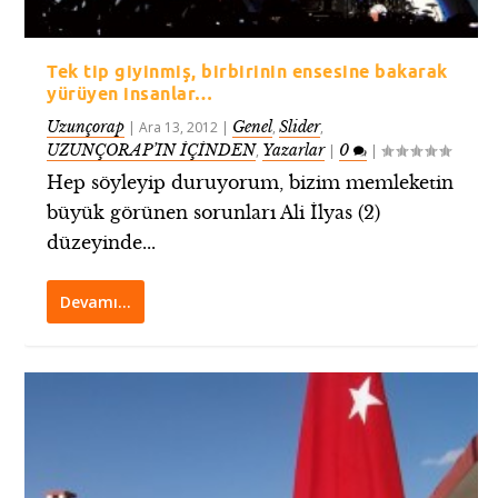
Tek tip giyinmiş, birbirinin ensesine bakarak
yürüyen insanlar…
Uzunçorap
Genel
Slider
|
Ara 13, 2012
|
,
,
UZUNÇORAP’IN İÇİNDEN
Yazarlar
0
,
|
|
Hep söyleyip duruyorum, bizim memleketin
büyük görünen sorunları Ali İlyas (2)
düzeyinde...
Devamı…