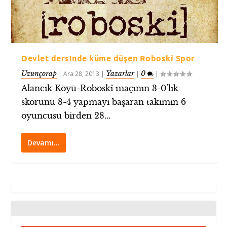
Devlet dersinde küme düşen Roboskî Spor
Uzunçorap
Yazarlar
0
|
Ara 28, 2013
|
|
|
Alancık Köyü-Roboskî maçının 3-0’lık
skorunu 8-4 yapmayı başaran takımın 6
oyuncusu birden 28...
Devamı…