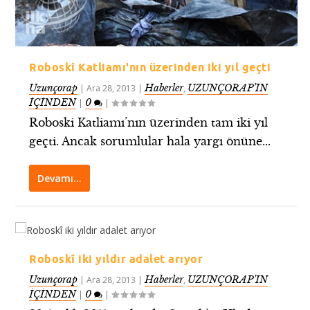
Roboskî Katliamı'nın üzerinden iki yıl geçti
Uzunçorap
Haberler
UZUNÇORAP’IN
|
Ara 28, 2013
|
,
İÇİNDEN
0
|
|
Roboski Katliamı’nın üzerinden tam iki yıl
geçti. Ancak sorumlular hala yargı önüne...
Devamı…
Roboskî iki yıldır adalet arıyor
Uzunçorap
Haberler
UZUNÇORAP’IN
|
Ara 28, 2013
|
,
İÇİNDEN
0
|
|