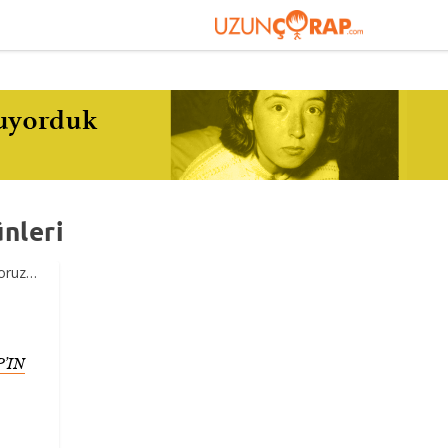
nleri
’IN