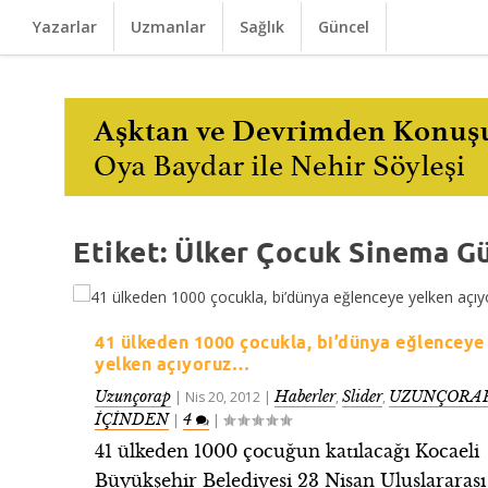
Yazarlar
Uzmanlar
Sağlık
Güncel
Etiket:
Ülker Çocuk Sinema Gü
41 ülkeden 1000 çocukla, bi’dünya eğlenceye
yelken açıyoruz…
Uzunçorap
Haberler
Slider
UZUNÇORAP
|
Nis 20, 2012
|
,
,
İÇİNDEN
4
|
|
41 ülkeden 1000 çocuğun katılacağı Kocaeli
Büyükşehir Belediyesi 23 Nisan Uluslararası