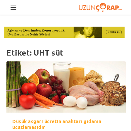
Etiket:
UHT süt
Düşük asgari ücretin anahtarı gıdanın
ucuzlamasıdır