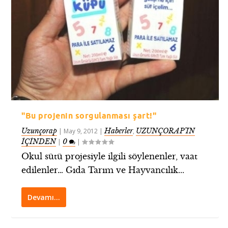
"Bu projenin sorgulanması şart!"
Uzunçorap
Haberler
UZUNÇORAP’IN
|
May 9, 2012
|
,
İÇİNDEN
0
|
|
Okul sütü projesiyle ilgili söylenenler, vaat
edilenler… Gıda Tarım ve Hayvancılık...
Devamı…