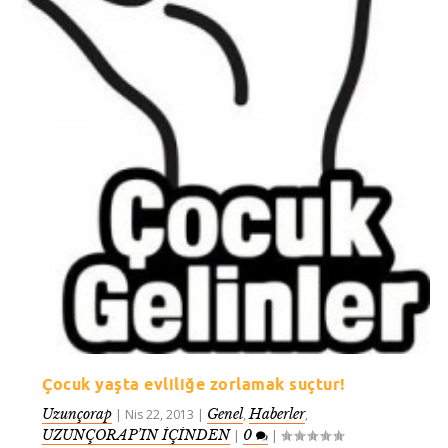
Çocuk yaşta evliliğe zorlamak suçtur!
Uzunçorap
Genel
Haberler
|
Nis 22, 2013
|
,
,
UZUNÇORAP’IN İÇİNDEN
0
|
|