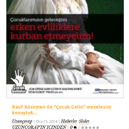
Rauf Kösemen ile "Çocuk Gelin" meselesini
konuştuk…
Uzunçorap
Haberler
Slider
|
Oca 15, 2014
|
,
,
UZUNÇORAP’IN İÇİNDEN
0
|
|