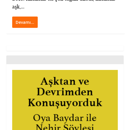
aşk,...
Devamı…