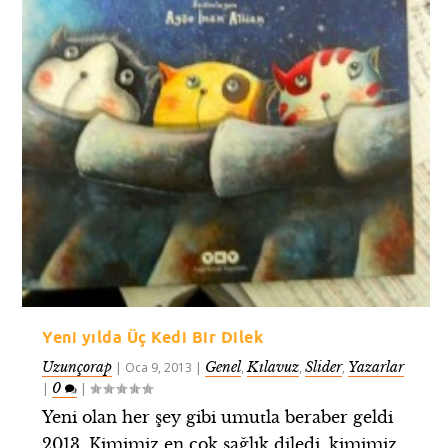
Yeni yılda Üç Kedi Bir Dilek
Uzunçorap
Genel
Kılavuz
Slider
Yazarlar
|
Oca 9, 2013
|
,
,
,
0
|
|
Yeni olan her şey gibi umutla beraber geldi
2013. Kimimiz en çok sağlık diledi, kimimiz