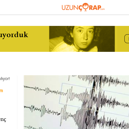
ım
enç