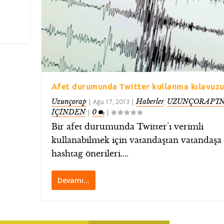
Afet durumunda Twitter kullanma kılavuz
Uzunçorap
Haberler
UZUNÇORAP’I
|
Ağu 17, 2013
|
,
İÇİNDEN
0
|
|
Bir afet durumunda Twitter’ı verimli
kullanabilmek için vatandaştan vatandaşa
hashtag önerileri....
Devamı…