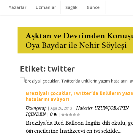
Yazarlar
Uzmanlar
Sağlık
Güncel
Etiket:
twitter
Brezilyalı çocuklar, Twitter’da ünlülerin yaz
hatalarını avlıyor!
Uzunçorap
Haberler
UZUNÇORAP’IN
|
Ağu 26, 2013
|
,
İÇİNDEN
0
|
|
Brezilya’da Red Balloon İngiliz dili okulu, g
öğrencilerine İngilizceyi en iyi şekilde...