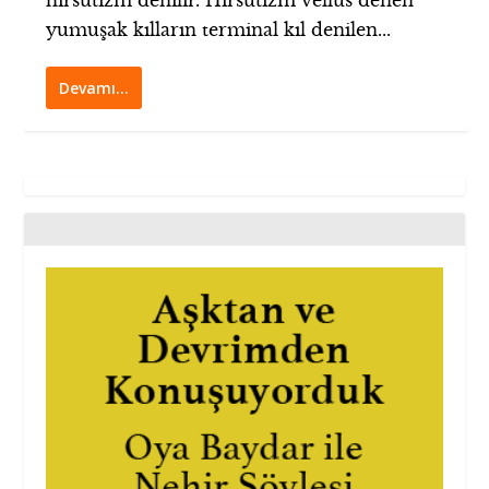
hirsutizm denilir. Hirsutizm vellüs denen
yumuşak kılların terminal kıl denilen...
Devamı…