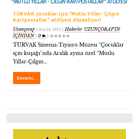
TÜRVAK çocuklar için "Mutlu Yıllar- Çılgın
Kartpostallar" atölyesi düzenliyor!
Uzunçorap
Haberler
UZUNÇORAP’IN
|
Ara 24, 2013
|
,
İÇİNDEN
0
|
|
TÜRVAK Sinema-Tiyatro Müzesi “Çocuklar
için kuşağı”nda Aralık ayına özel “Mutlu
Yıllar-Çılgın...
Devamı…