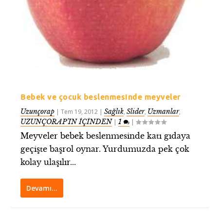
Bebek ve çocuk beslenmesinde meyveler
Uzunçorap
Sağlık
Slider
Uzmanlar
|
Tem 19, 2012
|
,
,
,
UZUNÇORAP’IN İÇİNDEN
1
|
|
Meyveler bebek beslenmesinde katı gıdaya
geçişte başrol oynar. Yurdumuzda pek çok
kolay ulaşılır...
Devamı…