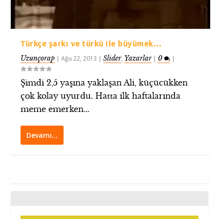
Türkçe şarkı ve türkü ile büyümek…
Uzunçorap
Slider
Yazarlar
0
|
Ağu 22, 2013
|
,
|
|
Şimdi 2,5 yaşına yaklaşan Ali, küçücükken
çok kolay uyurdu. Hatta ilk haftalarında
meme emerken...
Devamı…