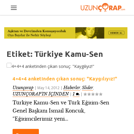
Etiket:
Türkiye Kamu-Sen
4+4+4 anketinden çıkan sonuç: "Kaygılıyız!"
Uzunçorap
Haberler
Slider
|
May 14, 2012
|
,
,
UZUNÇORAP’IN İÇİNDEN
1
|
|
Türkiye Kamu-Sen ve Türk Eğitim-Sen
Genel Başkanı İsmail Koncuk,
“Eğitimcilerimiz yeni...