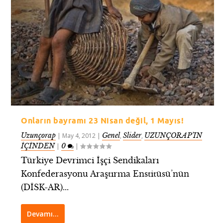
Onların bayramı 23 Nisan değil, 1 Mayıs!
Uzunçorap
Genel
Slider
UZUNÇORAP’IN
|
May 4, 2012
|
,
,
İÇİNDEN
0
|
|
Türkiye Devrimci İşçi Sendikaları
Konfederasyonu Araştırma Enstitüsü’nün
(DİSK-AR)...
Devamı…