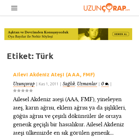
Etiket:
Türk
Ailevi Akdeniz Ateşi (AAA, FMF)
Uzunçorap
Sağlık
Uzmanlar
0
|
Kas 1, 2011
|
,
|
|
Ailesel Akdeniz ateşi (AAA, FMF), yineleyen
ateş, karın ağrısı, eklem ağrısı ya da şişlikleri,
göğüs ağrısı ve çeşitli döküntüler ile ortaya
genetik geçişli bir hastalıktır. Ailesel Akdeniz
ateşi ülkemizde en sık görülen genetik...