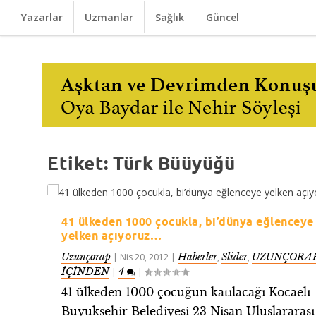
Yazarlar
Uzmanlar
Sağlık
Güncel
Etiket:
Türk Büüyüğü
41 ülkeden 1000 çocukla, bi’dünya eğlenceye
yelken açıyoruz…
Uzunçorap
Haberler
Slider
UZUNÇORAP
|
Nis 20, 2012
|
,
,
İÇİNDEN
4
|
|
41 ülkeden 1000 çocuğun katılacağı Kocaeli
Büyükşehir Belediyesi 23 Nisan Uluslararası