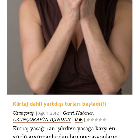
Kürtaj dahil yurtdışı turları başladı(!)
Uzunçorap
Genel
Haberler
|
Ağu 1, 2012
|
,
,
UZUNÇORAP’IN İÇİNDEN
0
|
|
Kürtaj yasağı tartışılırken yasağa karşı en
güçlü argümanlardan biri operasyonların