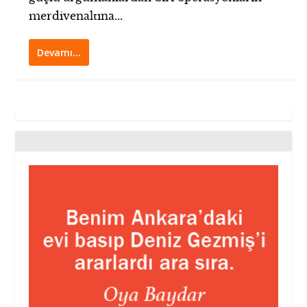
merdivenaltına...
Devamı…